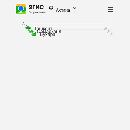
Узбекистан
Астана
A
A
Ташкент
↗
A
Самарканд
↗
Бухара
↗