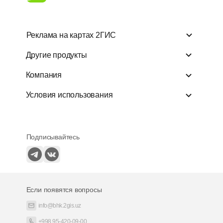
Реклама на картах 2ГИС
Реклама на картах 2ГИС
Другие прод
Другие продукты
Добавить организацию
Для бизнеса
Компания
Войти в личный кабинет
Подключиться к
Условия использования
Узнать больше о рекламе
Прайс-лист
Подписывайтесь
Если появятся вопросы
info@bhk.2gis.uz
+998 95-420-09-00