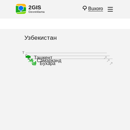
2GIS
Buxoro
Georeklama
Узбекистан
Т
С
Ташкент
↗
Б
Самарканд
↗
Бухара
↗