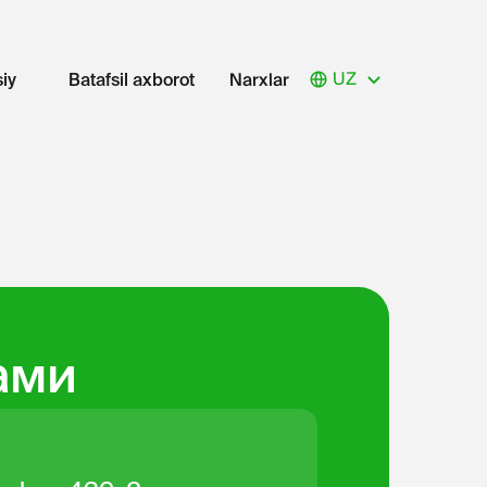
UZ
Narxlar
iy
Batafsil axborot
ами