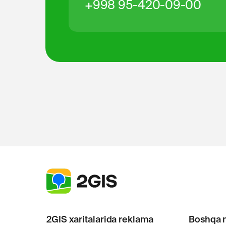
+998 95-420-09-00
2GIS xaritalarida reklama
Boshqa 