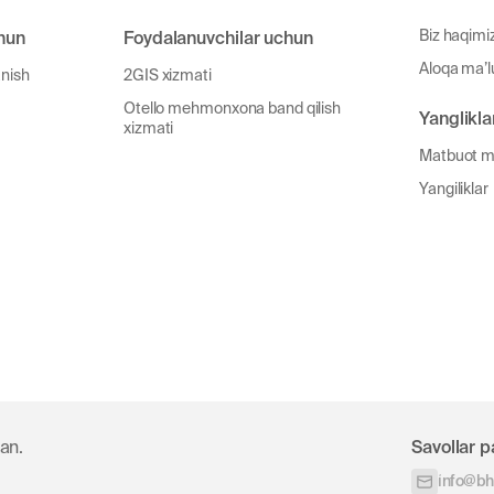
Biz haqimi
hun
Foydalanuvchilar uchun
Aloqa ma’l
anish
2GIS xizmati
Otello mehmonxona band qilish
Yanglikla
xizmati
Matbuot m
Yangiliklar
an.
Savollar p
info@bhk