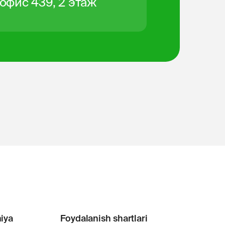
 офис 439, 2 этаж
iya
Foydalanish shartlari