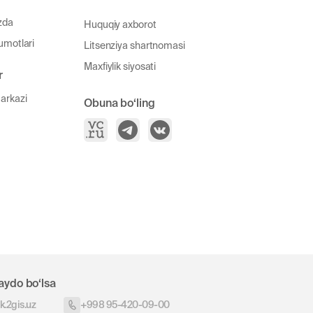
zda
Huquqiy axborot
umotlari
Litsenziya shartnomasi
Maxfiylik siyosati
r
arkazi
Obuna bo‘ling
aydo bo‘lsa
.2gis.uz
+998 95-420-09-00