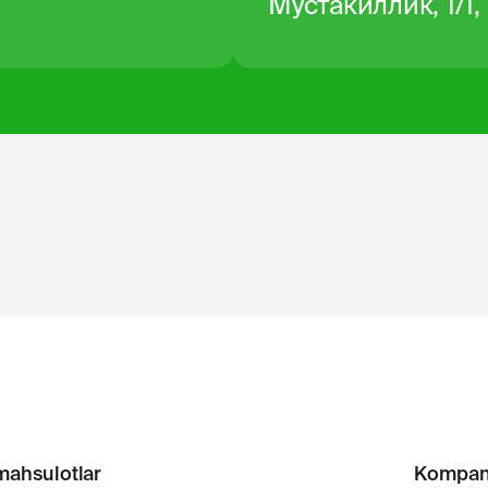
Мустакиллик, 1/1,
mahsulotlar
Kompan