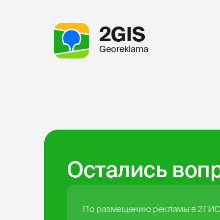
2GIS
Georeklama
Остались воп
По размещению рекламы в 2ГИ