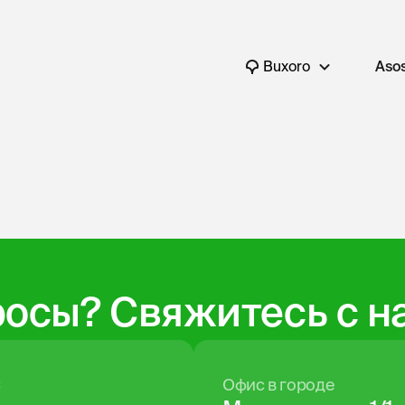
Buxoro
Asos
росы? Свяжитесь с н
С
Офис в городе